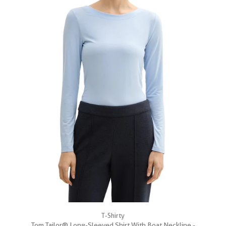
T-Shirty
Tom Tailor® Long-Sleeved Shirt With Boat Neckline -