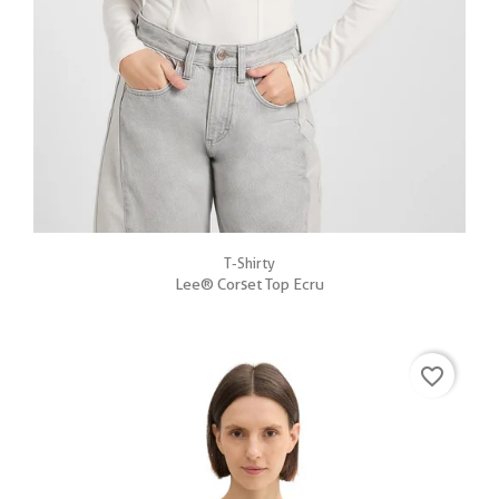
T-Shirty
Lee® Corset Top Ecru
favorite_border