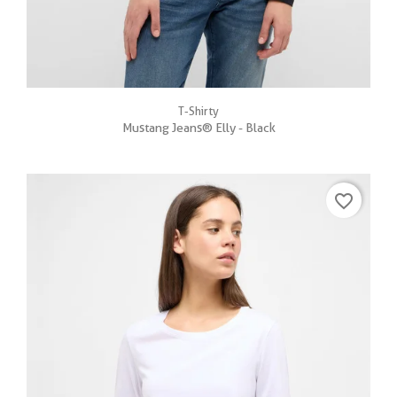
T-Shirty
Mustang Jeans® Elly - Black
favorite_border