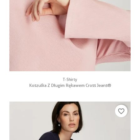
T-Shirty
Koszulka Z Długim Rękawem Cross Jeans®
favorite_border