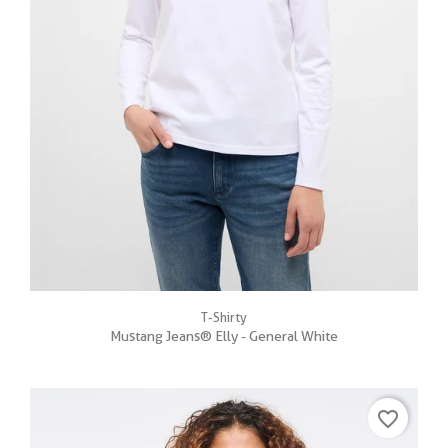
T-Shirty
Mustang Jeans® Elly - General White
favorite_border