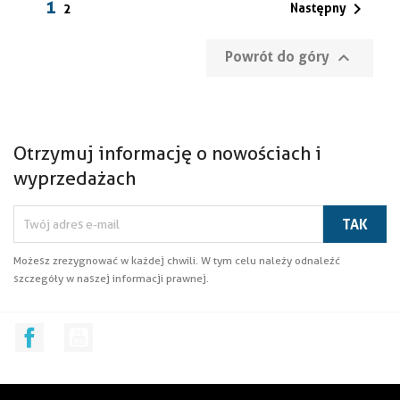
1

Następny
2

Powrót do góry
Otrzymuj informację o nowościach i
wyprzedażach
Możesz zrezygnować w każdej chwili. W tym celu należy odnaleźć
szczegóły w naszej informacji prawnej.
Facebook
YouTube