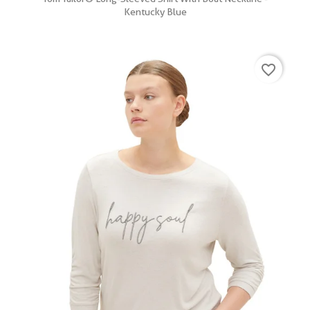
Kentucky Blue
favorite_border