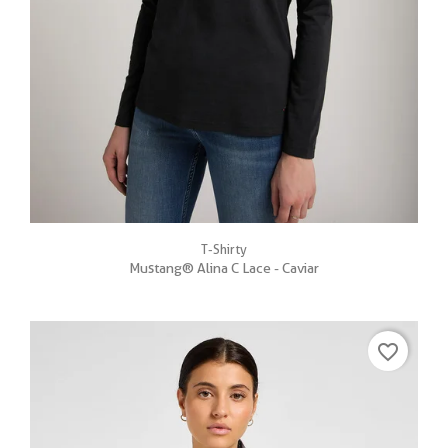
T-Shirty
Mustang® Alina C Lace - Caviar
favorite_border