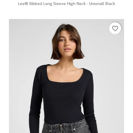
Lee® Ribbed Long Sleeve High Neck - Unionall Black
favorite_border