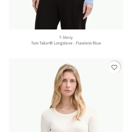
T-Shirty
Tom Tailor® Longsleve - Flawless Blue
favorite_border