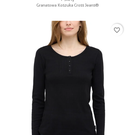
Granatowa Koszuka Cross Jeans®
favorite_border