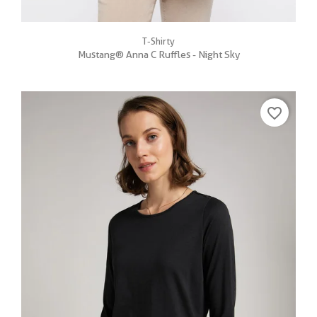
T-Shirty
Mustang® Anna C Ruffles - Night Sky
favorite_border