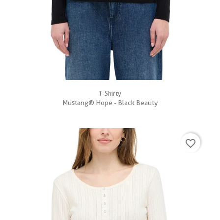
T-Shirty
Mustang® Hope - Black Beauty
favorite_border