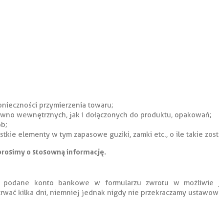
nieczności przymierzenia towaru;
ówno wewnętrznych, jak i dołączonych do produktu, opakowań;
ób;
tkie elementy w tym zapasowe guziki, zamki etc., o ile takie zos
osimy o stosowną informację.
 podane konto bankowe w formularzu zwrotu w możliwie j
rwać kilka dni, niemniej jednak nigdy nie przekraczamy ustawow