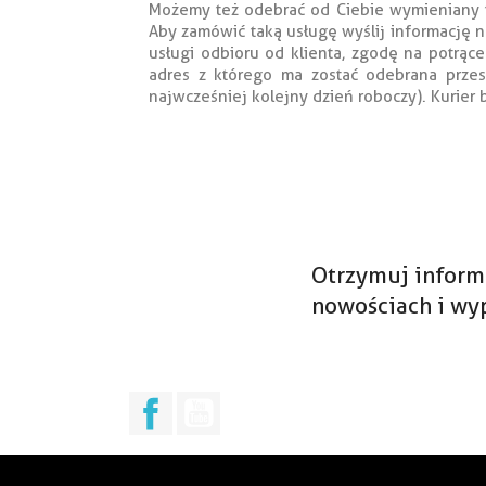
Możemy też odebrać od Ciebie wymieniany to
Aby zamówić taką usługę wyślij informację n
usługi odbioru od klienta, zgodę na potrące
adres z którego ma zostać odebrana przesy
najwcześniej kolejny dzień roboczy). Kurier
Otrzymuj inform
nowościach i wy
Facebook
YouTube