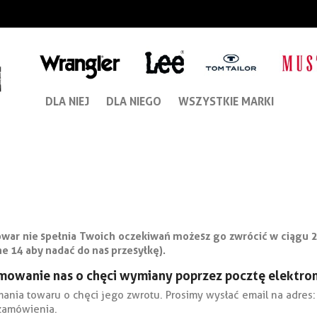
DLA NIEJ
DLA NIEGO
WSZYSTKIE MARKI
towar nie spełnia Twoich oczekiwań możesz go zwrócić w ciągu 
ne 14 aby nadać do nas przesyłkę).
mowanie nas o chęci wymiany poprzez pocztę elektron
mania towaru o chęci jego zwrotu. Prosimy wysłać email na adres:
zamówienia.