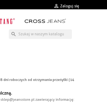

Zaloguj się
search
28 dni roboczych od otrzymania przesyłki (14
iczną.
 sklep@jeansstore.pl zawierający informację: