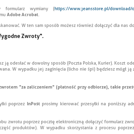
y formularz wymiany (
https://www.jeansstore.pl/download
Adobe Acrobat
ramu
.
eskanować. W ten sam sposób możesz również dołączyć dla nas do
Wygodne Zwroty".
sz ją odesłać w dowolny sposób (Poczta Polska, Kurier). Koszt o
owana. W wypadku jej zaginięcia (licho nie śpi) będziesz mógł ją 
wrotem "za zaliczeniem" (płatność przy odbiorze), takie przes
InPost
yłki poprzez
prosimy kierować przesyłki na poniższy adr
bu zwrotu poprzez pocztę elektroniczną dołączyć formularz zwr
 część produktów). W wypadku skorzystania z procesu poprzez 