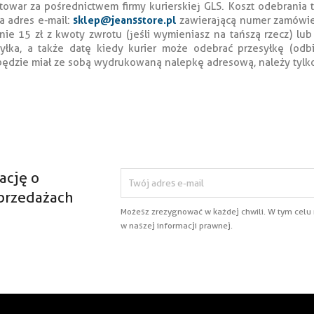
war za pośrednictwem firmy kurierskiej GLS. Koszt odebrania to
sklep@jeansstore.pl
a adres e-mail:
zawierającą numer zamówien
nie 15 zł z kwoty zwrotu (jeśli wymieniasz na tańszą rzecz) l
łka, a także datę kiedy kurier może odebrać przesyłkę (odbi
 będzie miał ze sobą wydrukowaną nalepkę adresową, należy tylk
ację o
przedażach
Możesz zrezygnować w każdej chwili. W tym celu
w naszej informacji prawnej.