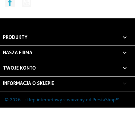
Facebook
YouTube

PRODUKTY

NASZA FIRMA

TWOJE KONTO
keyboard_arrow_down
INFORMACJA O SKLEPIE
© 2026 - sklep internetowy stworzony od PrestaShop™