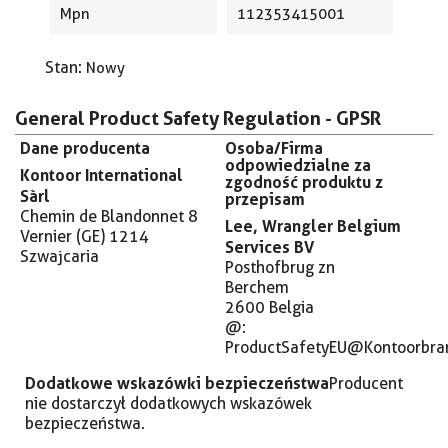
Mpn
112353415001
Stan:
Nowy
General Product Safety Regulation - GPSR
Dane producenta
Osoba/Firma
odpowiedzialne za
Kontoor International
zgodność produktu z
Sàrl
przepisam
Chemin de Blandonnet 8
Lee, Wrangler Belgium
Vernier (GE) 1214
Services BV
Szwajcaria
Posthofbrug zn
Berchem
2600 Belgia
@:
ProductSafetyEU@Kontoorbra
Dodatkowe wskazówki bezpieczeństwa
Producent
nie dostarczył dodatkowych wskazówek
bezpieczeństwa.