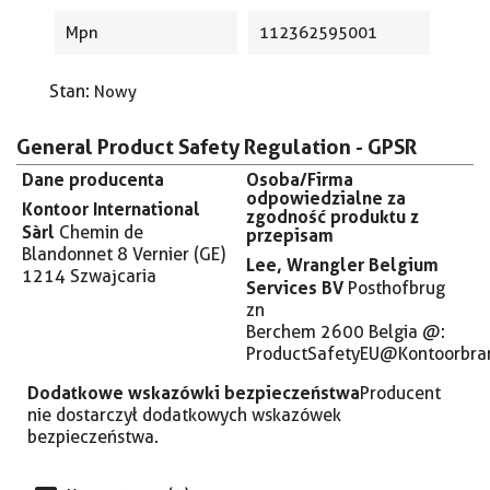
Mpn
112362595001
Stan:
Nowy
General Product Safety Regulation - GPSR
Dane producenta
Osoba/Firma
odpowiedzialne za
Kontoor International
zgodność produktu z
Sàrl
Chemin de
przepisam
Blandonnet 8
Vernier (GE)
Lee, Wrangler Belgium
1214
Szwajcaria
Services BV
Posthofbrug
zn
Berchem 2600 Belgia @:
ProductSafetyEU@Kontoorbra
Dodatkowe wskazówki bezpieczeństwa
Producent
nie dostarczył dodatkowych wskazówek
bezpieczeństwa.