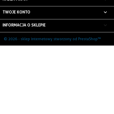

TWOJE KONTO
keyboard_arrow_down
INFORMACJA O SKLEPIE
© 2026 - sklep internetowy stworzony od PrestaShop™