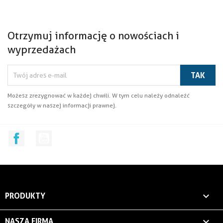
Otrzymuj informację o nowościach i
wyprzedażach
Możesz zrezygnować w każdej chwili. W tym celu należy odnaleźć
szczegóły w naszej informacji prawnej.
Facebook
YouTube

PRODUKTY

NASZA FIRMA