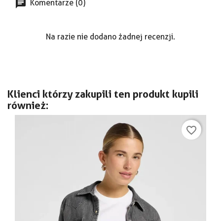
Komentarze (0)
Na razie nie dodano żadnej recenzji.
Klienci którzy zakupili ten produkt kupili
również:
favorite_border