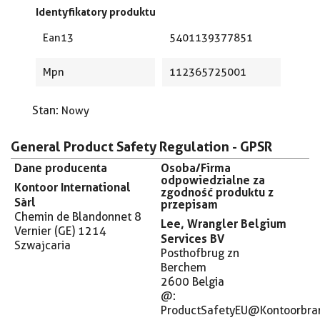
Identyfikatory produktu
Ean13
5401139377851
Mpn
112365725001
Stan:
Nowy
General Product Safety Regulation - GPSR
Dane producenta
Osoba/Firma
odpowiedzialne za
Kontoor International
zgodność produktu z
Sàrl
przepisam
Chemin de Blandonnet 8
Lee, Wrangler Belgium
Vernier (GE) 1214
Services BV
Szwajcaria
Posthofbrug zn
Berchem
2600 Belgia
@:
ProductSafetyEU@Kontoorbra