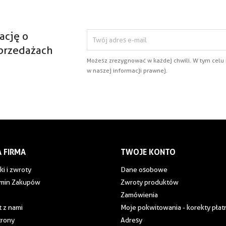
ację o
przedażach
Możesz zrezygnować w każdej chwili. W tym celu
w naszej informacji prawnej.
 FIRMA
TWOJE KONTO
ki i zwroty
Dane osobowe
min Zakupów
Zwroty produktów
Zamówienia
 z nami
Moje pokwitowania - korekty płat
trony
Adresy