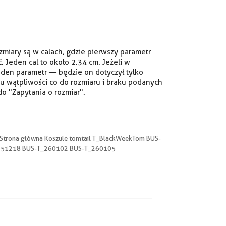
iary są w calach, gdzie pierwszy parametr
ć. Jeden cal to około 2.34 cm. Jeżeli w
eden parametr — będzie on dotyczył tylko
u wątpliwości co do rozmiaru i braku podanych
o "Zapytania o rozmiar".
Strona główna Koszule tomtail T_BlackWeekTom BUS-
251218 BUS-T_260102 BUS-T_260105