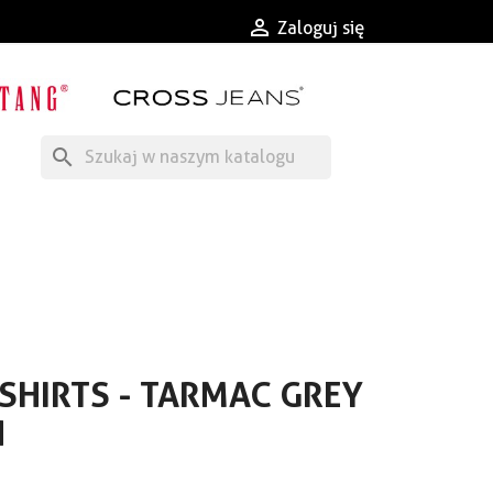

Zaloguj się
search
SHIRTS - TARMAC GREY
N