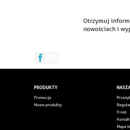
Otrzymuj inform
nowościach i wy
Facebook
YouTube
PRODUKTY
NASZA
Promocje
Przesył
Nowe produkty
Regula
O nas
Kontakt
Mapa s