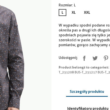
Rozmiar: L
L
XL
XXL
W wypadku spodni podane rozm
określa pas a drugi ich długoś
spodniach pojawia się tylko j
szerokości w pasie. W wypadk
pomiarów, gorąco zachęcamy d
Udostępnij
Product belongs to categories:
T_251208 BUS-T_251217 BUS-T_
Szczegóły produktu
Identyfikatory produktu