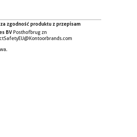
za zgodność produktu z przepisam
es BV
Posthofbrug zn
uctSafetyEU@Kontoorbrands.com
twa.