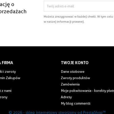
ację o
przedażach
Możesz zrezygnować w każdej chwili. W tym celu
w naszej informacji prawnej.
 FIRMA
TWOJE KONTO
ki i zwroty
Dane osobowe
min Zakupów
Zwroty produktów
Zamówienia
 z nami
Moje pokwitowania - korekty płat
trony
Adresy
My blog comments
© 2026 - sklep internetowy stworzony od PrestaShop™