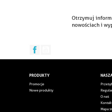
Otrzymuj inform
nowościach i wy
Facebook
YouTube
PRODUKTY
NASZA
Promocje
Przesył
Nowe produkty
Regula
O nas
Kontakt
Mapa s