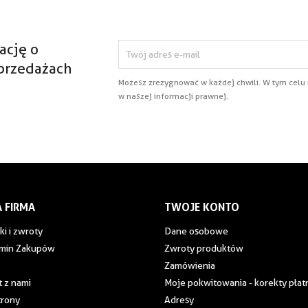
ację o
przedażach
Możesz zrezygnować w każdej chwili. W tym celu
w naszej informacji prawnej.
 FIRMA
TWOJE KONTO
ki i zwroty
Dane osobowe
min Zakupów
Zwroty produktów
Zamówienia
 z nami
Moje pokwitowania - korekty płat
trony
Adresy