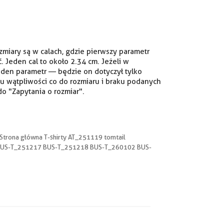
iary są w calach, gdzie pierwszy parametr
ć. Jeden cal to około 2.34 cm. Jeżeli w
eden parametr — będzie on dotyczył tylko
u wątpliwości co do rozmiaru i braku podanych
o "Zapytania o rozmiar".
Strona główna T-shirty AT_251119 tomtail
BUS-T_251217 BUS-T_251218 BUS-T_260102 BUS-