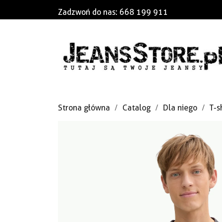
Zadzwoń do nas:
668 199 911
Strona główna
Catalog
Dla niego
T-s