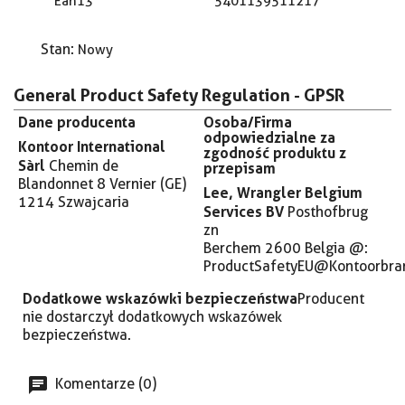
Ean13
5401139511217
Stan:
Nowy
General Product Safety Regulation - GPSR
Dane producenta
Osoba/Firma
odpowiedzialne za
Kontoor International
zgodność produktu z
Sàrl
Chemin de
przepisam
Blandonnet 8
Vernier (GE)
Lee, Wrangler Belgium
1214
Szwajcaria
Services BV
Posthofbrug
zn
Berchem 2600 Belgia @:
ProductSafetyEU@Kontoorbra
Dodatkowe wskazówki bezpieczeństwa
Producent
nie dostarczył dodatkowych wskazówek
bezpieczeństwa.
Komentarze (0)