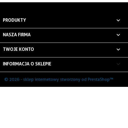

PRODUKTY

NASZA FIRMA

TWOJE KONTO
keyboard_arrow_down
INFORMACJA O SKLEPIE
© 2026 - sklep internetowy stworzony od PrestaShop™