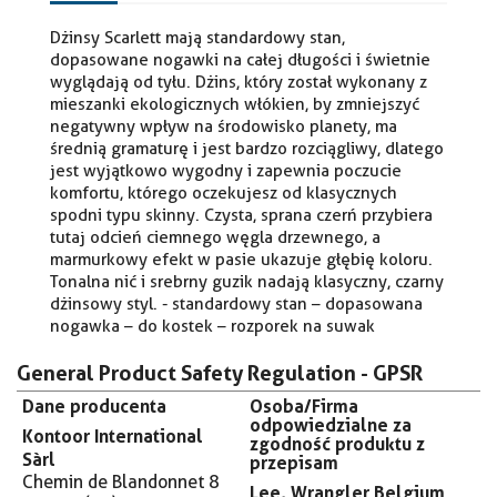
Dżinsy Scarlett mają standardowy stan,
dopasowane nogawki na całej długości i świetnie
wyglądają od tyłu. Dżins, który został wykonany z
mieszanki ekologicznych włókien, by zmniejszyć
negatywny wpływ na środowisko planety, ma
średnią gramaturę i jest bardzo rozciągliwy, dlatego
jest wyjątkowo wygodny i zapewnia poczucie
komfortu, którego oczekujesz od klasycznych
spodni typu skinny. Czysta, sprana czerń przybiera
tutaj odcień ciemnego węgla drzewnego, a
marmurkowy efekt w pasie ukazuje głębię koloru.
Tonalna nić i srebrny guzik nadają klasyczny, czarny
dżinsowy styl. - standardowy stan – dopasowana
nogawka – do kostek – rozporek na suwak
General Product Safety Regulation - GPSR
Dane producenta
Osoba/Firma
odpowiedzialne za
Kontoor International
zgodność produktu z
Sàrl
przepisam
Chemin de Blandonnet 8
Lee, Wrangler Belgium