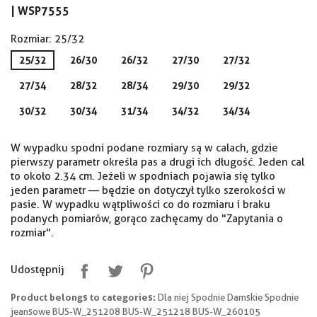
|
WSP7555
Rozmiar: 25/32
25/32
26/30
26/32
27/30
27/32
27/34
28/32
28/34
29/30
29/32
30/32
30/34
31/34
34/32
34/34
W wypadku spodni podane rozmiary są w calach, gdzie
pierwszy parametr określa pas a drugi ich długość. Jeden cal
to około 2.34 cm. Jeżeli w spodniach pojawia się tylko
jeden parametr — będzie on dotyczył tylko szerokości w
pasie. W wypadku wątpliwości co do rozmiaru i braku
podanych pomiarów, gorąco zachęcamy do "Zapytania o
rozmiar".
Udostępnij
Product belongs to categories:
Dla niej Spodnie Damskie Spodnie
jeansowe BUS-W_251208 BUS-W_251218 BUS-W_260105