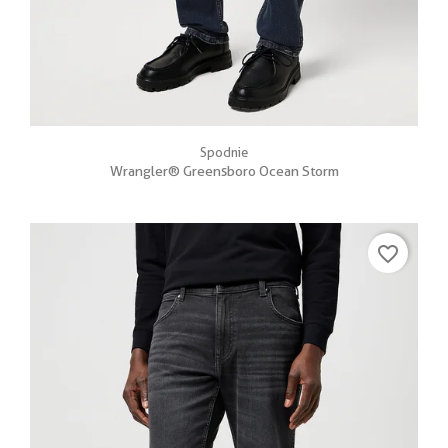
Spodnie
Wrangler® Greensboro Ocean Storm
favorite_border