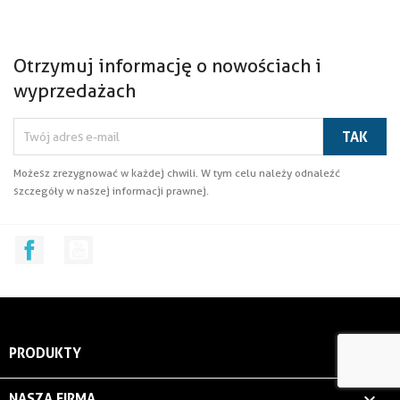
Otrzymuj informację o nowościach i
wyprzedażach
Możesz zrezygnować w każdej chwili. W tym celu należy odnaleźć
szczegóły w naszej informacji prawnej.
Facebook
YouTube

PRODUKTY

NASZA FIRMA