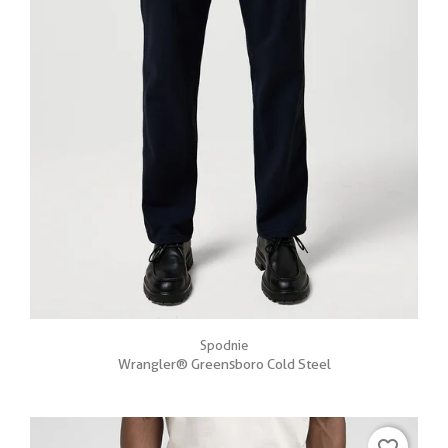
Spodnie
Wrangler® Greensboro Cold Steel
favorite_border