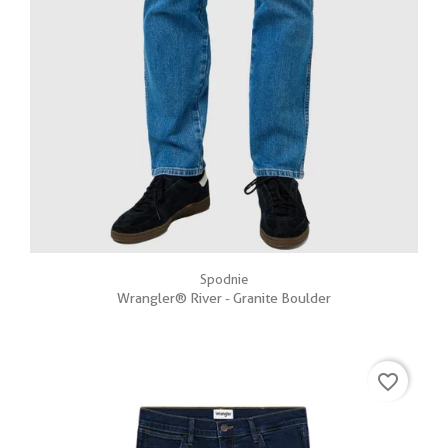
Spodnie
Wrangler® River - Granite Boulder
favorite_border