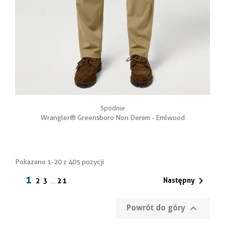
Spodnie
Wrangler® Greensboro Non Denim - Emlwood
Pokazano 1-20 z 405 pozycji
1

Następny
2
3
21
…

Powrót do góry