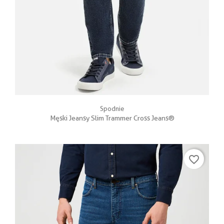
Spodnie
Męski Jeansy Slim Trammer Cross Jeans®
favorite_border