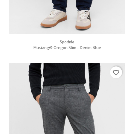
Spodnie
Mustang® Oregon Slim - Denim Blue
favorite_border