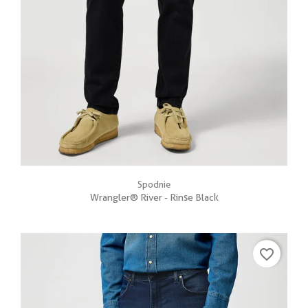
Spodnie
Wrangler® River - Rinse Black
favorite_border