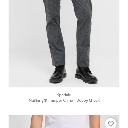
Spodnie
Mustang® Tramper Chino - Dobby Check
favorite_border