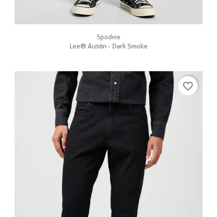
Spodnie
Lee® Austin - Dark Smoke
favorite_border