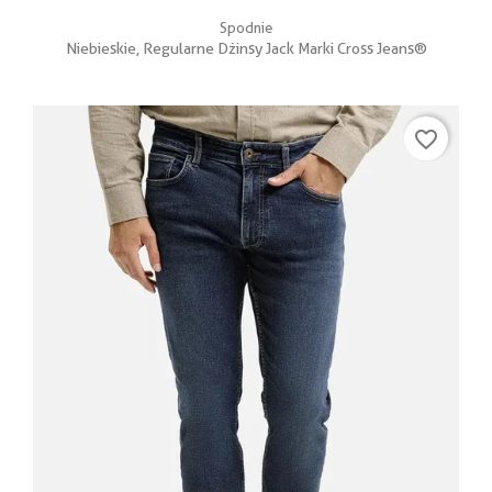
Spodnie
Niebieskie, Regularne Dżinsy Jack Marki Cross Jeans®
favorite_border