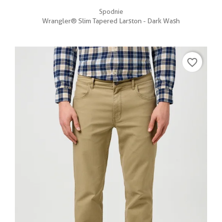
Spodnie
Wrangler® Slim Tapered Larston - Dark Wash
favorite_border