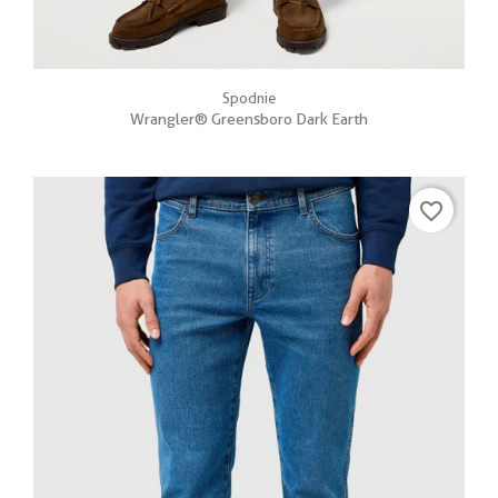
Spodnie
Wrangler® Greensboro Dark Earth
favorite_border