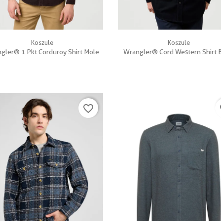


Szybki podgląd
Szybki podgląd
Koszule
Koszule
gler® 1 Pkt Corduroy Shirt Mole
Wrangler® Cord Western Shirt 
favorite_border
fa