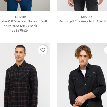


Szybki podgląd
Szybki podgląd
Koszule
Koszule
gler® X Stranger Things ™ Will
Mustang® Chester - Multi Check 
Shirt Fired Brick Check
112378523
favorite_border
fa