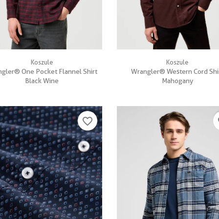


Szybki podgląd
Szybki podgląd
Koszule
Koszule
gler® One Pocket Flannel Shirt
Wrangler® Western Cord Shi
Black Wine
Mahogany
favorite_border
fa