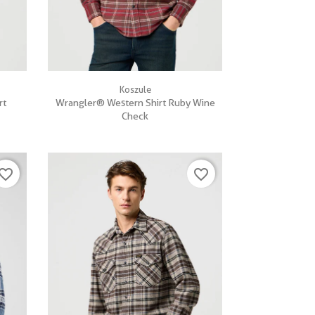

Szybki podgląd
Koszule
rt
Wrangler® Western Shirt Ruby Wine
Check
vorite_border
favorite_border