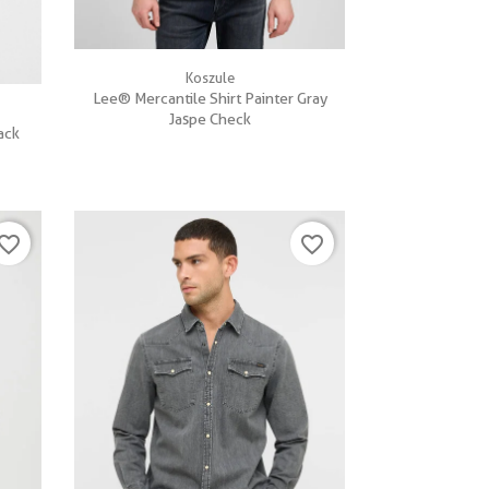

Szybki podgląd
Koszule
Lee® Mercantile Shirt Painter Gray
Jaspe Check
ack
vorite_border
favorite_border