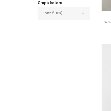
Grupa koloru

(bez filtra)
Wran