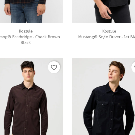


Szybki podgląd
Szybki podgląd
Koszule
Koszule
ang® Eastbridge - Check Brown
Mustang® Style Duver - Jet Bl
Black
favorite_border
fa