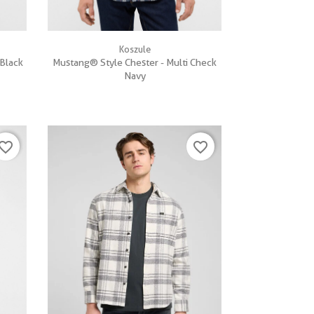

Szybki podgląd
Koszule
Black
Mustang® Style Chester - Multi Check
Navy
vorite_border
favorite_border