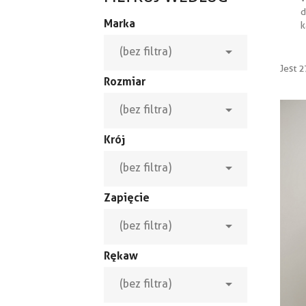
d
Marka
k

(bez filtra)
Jest 
Rozmiar

(bez filtra)
Krój

(bez filtra)
Zapięcie

(bez filtra)
Rękaw

(bez filtra)