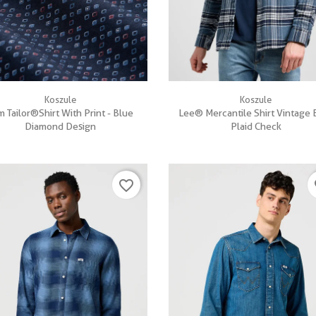


Szybki podgląd
Szybki podgląd
Koszule
Koszule
 Tailor®Shirt With Print - Blue
Lee® Mercantile Shirt Vintage 
Diamond Design
Plaid Check
favorite_border
fa