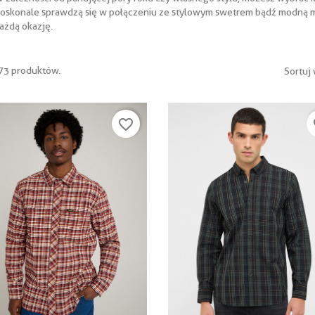
oskonale sprawdzą się w połączeniu ze stylowym swetrem bądź modną mar
ażdą okazję.
273 produktów.
Sortuj 
favorite_border
fa