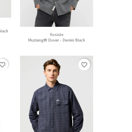
Black

Szybki podgląd
Koszule
Mustang® Duver - Denim Black
vorite_border
favorite_border