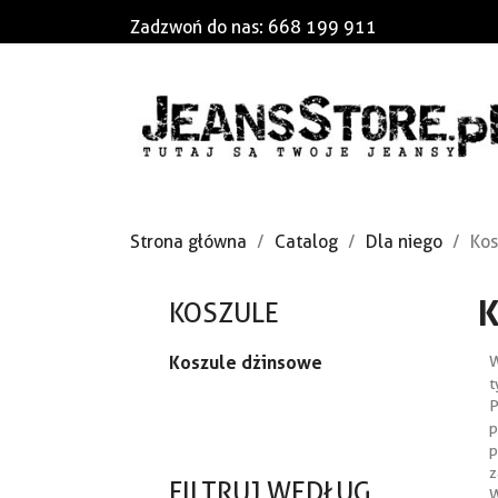
Zadzwoń do nas:
668 199 911
Strona główna
Catalog
Dla niego
Kos
KOSZULE
Koszule dżinsowe
W
t
P
p
p
z
FILTRUJ WEDŁUG
W