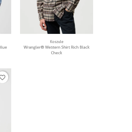

Szybki podgląd
Koszule
Blue
Wrangler® Western Shirt Rich Black
Check
vorite_border