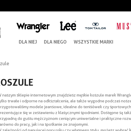
DLA NIEJ
DLA NIEGO
WSZYSTKIE MARKI
zule
KOSZULE
 naszym sklepie internetowym znajdziesz męskie koszule marek Wrangler
ylko trwałe i odporne na odkształcenia, ale także wygodne podczas nosze
rzygotowaliśmy modele jeansowe, idealne do tenisówek czy sportowych 
rezentujące się w zestawieniu z klasycznymi spodniami. Dostępne są tak
rzypadną do gustu mężczyznom ceniącym uniwersalne i praktyczne rozw
arówno do pracy, jak i na spotkanie ze znajomymi.
 zależności od panującej pory roku czy własnego stylu, możesz wybrać k