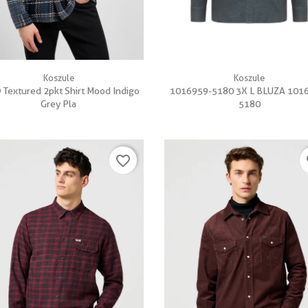


Szybki podgląd
Szybki podgląd
Koszule
Koszule
 Textured 2pkt Shirt Mood Indigo
1016959-5180 3X L BLUZA 101
Grey Pla
5180
favorite_border
fa