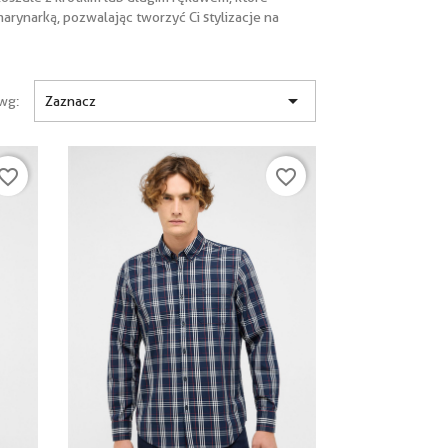
ynarką, pozwalając tworzyć Ci stylizacje na

wg:
Zaznacz
vorite_border
favorite_border