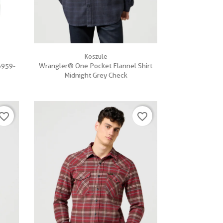

Szybki podgląd
Koszule
6959-
Wrangler® One Pocket Flannel Shirt
Midnight Grey Check
vorite_border
favorite_border